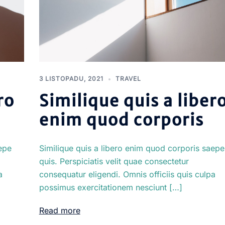
3 LISTOPADU, 2021
TRAVEL
ro
Similique quis a liber
enim quod corporis
epe
Similique quis a libero enim quod corporis saepe
quis. Perspiciatis velit quae consectetur
a
consequatur eligendi. Omnis officiis quis culpa
possimus exercitationem nesciunt […]
Read more